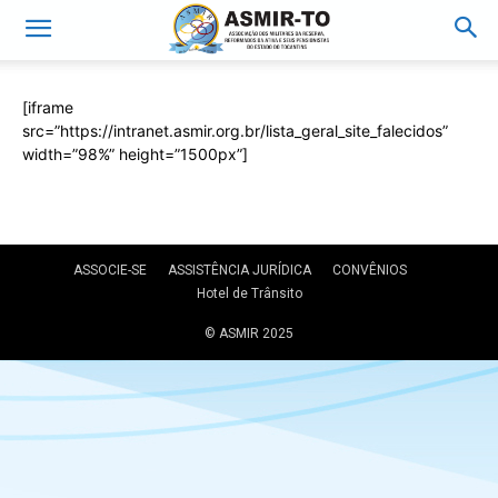
[iframe
src=”https://intranet.asmir.org.br/lista_geral_site_falecidos”
width=”98%” height=”1500px”]
ASSOCIE-SE
ASSISTÊNCIA JURÍDICA
CONVÊNIOS
Hotel de Trânsito
© ASMIR 2025