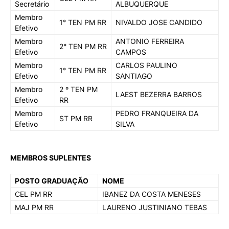
Secretário
ALBUQUERQUE
Membro
1° TEN PM RR
NIVALDO JOSE CANDIDO
Efetivo
Membro
ANTONIO FERREIRA
2° TEN PM RR
Efetivo
CAMPOS
Membro
CARLOS PAULINO
1° TEN PM RR
Efetivo
SANTIAGO
Membro
2 º TEN PM
LAEST BEZERRA BARROS
Efetivo
RR
Membro
PEDRO FRANQUEIRA DA
ST PM RR
Efetivo
SILVA
MEMBROS SUPLENTES
POSTO GRADUAÇÃO
NOME
CEL PM RR
IBANEZ DA COSTA MENESES
MAJ PM RR
LAURENO JUSTINIANO TEBAS