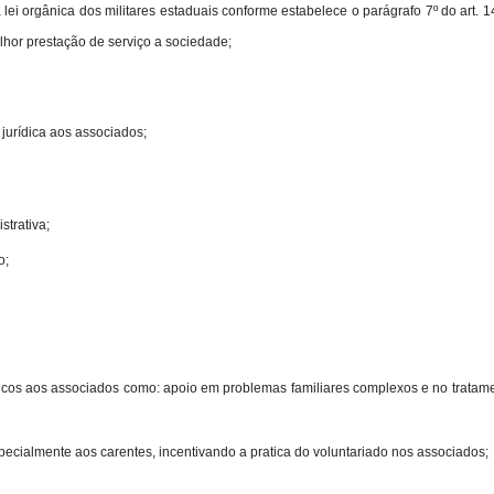
da lei orgânica dos militares estaduais conforme estabelece o parágrafo 7º do art
Reformados
lhor prestação de serviço a sociedade;
 jurídica aos associados;
e
strativa;
o;
Pensionistas
íficos aos associados como: apoio em problemas familiares complexos e no trata
specialmente aos carentes, incentivando a pratica do voluntariado nos associados;
do