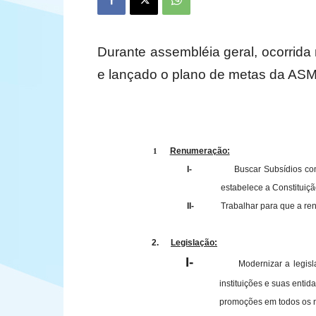
Durante assembléia geral, ocorrida
e lançado o plano de metas da ASM
Renumeração:
1
I-
Buscar Subsídios com
estabelece a Constituiçã
II-
Trabalhar para que a re
2.
Legislação:
I-
Modernizar a legis
instituições e suas enti
promoções em todos os ní