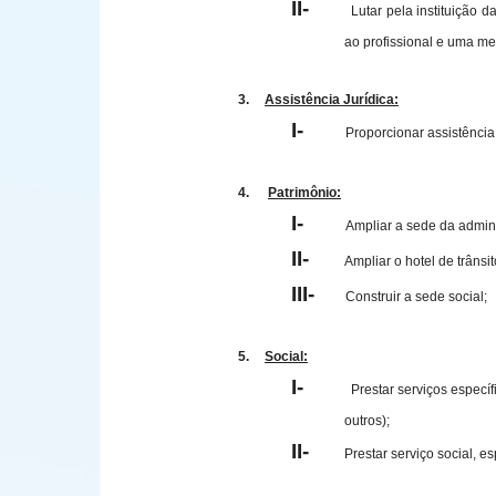
II-
Lutar pela instituição 
ao profissional e uma me
3.
Assistência Jurídica:
I-
Proporcionar assistência
4.
Patrimônio:
I-
Ampliar a sede da admini
II-
Ampliar o hotel de trânsit
III-
Construir a sede social;
5.
Social:
I-
Prestar serviços espec
outros);
II-
Prestar serviço social, e