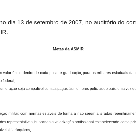
 no dia 13 de setembro de 2007, no auditório do c
Militares
IR.
Metas da ASMIR
da
 valor único dentro de cada posto e graduação, para os militares estaduais da a
o federal;
numeração seja compatível com as pagas às melhores policias do país, uma vez qu
Reserva,
lação militar, com normas estáveis de forma a não serem alteradas repentinam
dades representativas, buscando a valorização profissional estabelecendo como pri
veis hierárquicos;