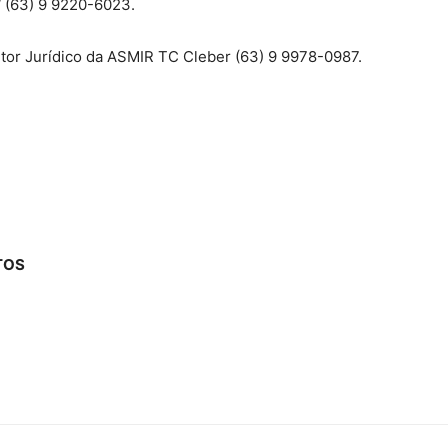
/ (63) 9 9220-6023.
tor Jurídico da ASMIR TC Cleber (63) 9 9978-0987.
Estado
do
TOS
Tocantins