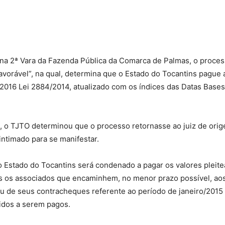
Militares
na 2ª Vara da Fazenda Pública da Comarca de Palmas, o proce
favorável”, na qual, determina que o Estado do Tocantins pague
/2016 Lei 2884/2014, atualizado com os índices das Datas Base
da
, o TJTO determinou que o processo retornasse ao juiz de orige
intimado para se manifestar.
o Estado do Tocantins será condenado a pagar os valores pleitea
Reserva,
s os associados que encaminhem, no menor prazo possível, ao
a ou de seus contracheques referente ao período de janeiro/201
idos a serem pagos.