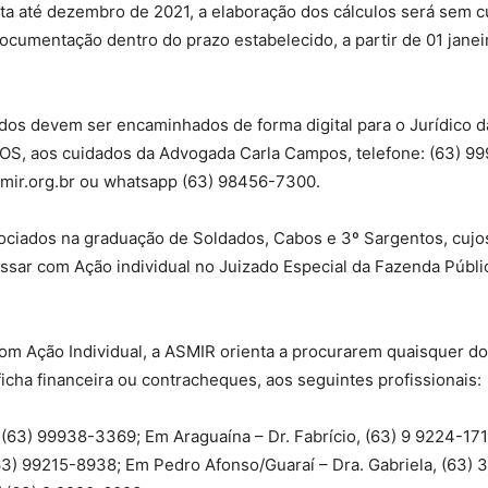
data até dezembro de 2021, a elaboração dos cálculos será sem 
Reformados
ocumentação dentro do prazo estabelecido, a partir de 01 jane
itados devem ser encaminhados de forma digital para o Jurídic
os cuidados da Advogada Carla Campos, telefone: (63) 9995
e
ir.org.br
ou whatsapp (63) 98456-7300.
ciados na graduação de Soldados, Cabos e 3º Sargentos, cujos 
ssar com Ação individual no Juizado Especial da Fazenda Públi
Pensionistas
com Ação Individual, a ASMIR orienta a procurarem quaisquer d
icha financeira ou contracheques, aos seguintes profissionais:
(63) 99938-3369; Em Araguaína – Dr. Fabrício, (63) 9 9224-17
do
(63) 99215-8938; Em Pedro Afonso/Guaraí – Dra. Gabriela, (63)