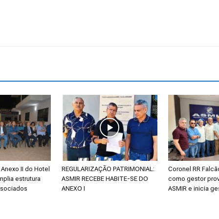
Anexo II do Hotel
REGULARIZAÇÃO PATRIMONIAL:
Coronel RR Falc
mplia estrutura
ASMIR RECEBE HABITE-SE DO
como gestor prov
ssociados
ANEXO I
ASMIR e inicia ge