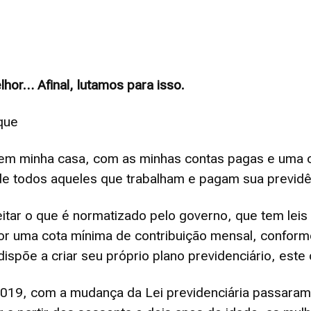
Militares
hor… Afinal, lutamos para isso.
que
da
em minha casa, com as minhas contas pagas e uma c
de todos aqueles que trabalham e pagam sua previdênc
peitar o que é normatizado pelo governo, que tem lei
or uma cota mínima de contribuição mensal, conforme
Reserva,
põe a criar seu próprio plano previdenciário, este
2019, com a mudança da Lei previdenciária passaram a 