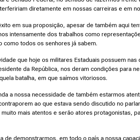
interfeririam diretamente em nossas carreiras e em no
êxito em sua proposição, apesar de também aqui te
Estado
amos intensamente dos trabalhos como representaçõ
ito como todos os senhores já sabem.
vidade que hoje os militares Estaduais possuem nas 
esidente da República, nos deram condições para n
do
uela batalha, em que saímos vitoriosos.
da a nossa necessidade de também estarmos atentos 
ontraporem ao que estava sendo discutido no parlam
 muito mais atentos e serão atores protagonistas, p
Tocantins
ra de demonstrarmos, em todo o país a nossa capac