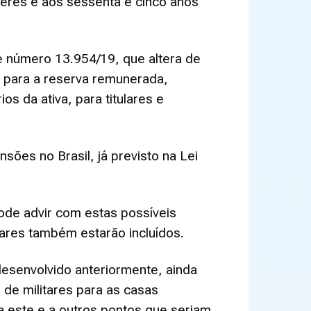
heres e aos sessenta e cinco anos
de número 13.954/19, que altera de
de para a reserva remunerada,
s da ativa, para titulares e
ões no Brasil, já previsto na Lei
ode advir com estas possíveis
tares também estarão incluídos.
desenvolvido anteriormente, ainda
de militares para as casas
a este e a outros pontos que seriam