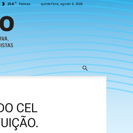
C
25.8
Palmas
quinta-feira, agosto 6, 2026
DO CEL
UIÇÃO.