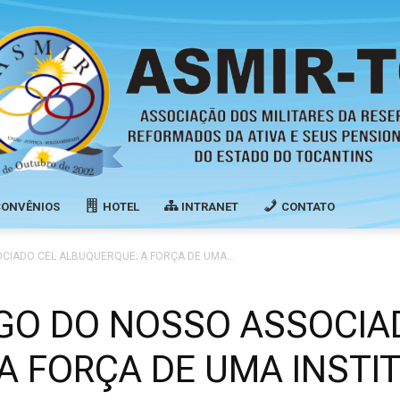
CONVÊNIOS
HOTEL
INTRANET
CONTATO
Associação
CIADO CEL ALBUQUERQUE; A FORÇA DE UMA...
IGO DO NOSSO ASSOCIA
A FORÇA DE UMA INSTIT
dos