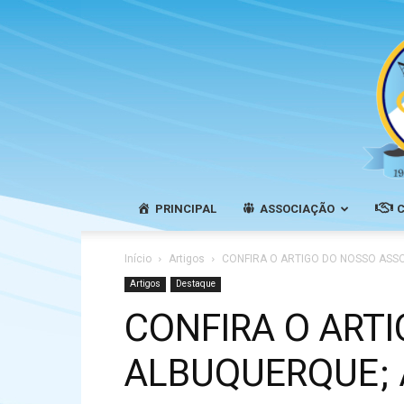
PRINCIPAL
ASSOCIAÇÃO
Início
Artigos
CONFIRA O ARTIGO DO NOSSO ASSO
Artigos
Destaque
CONFIRA O ART
ALBUQUERQUE; 