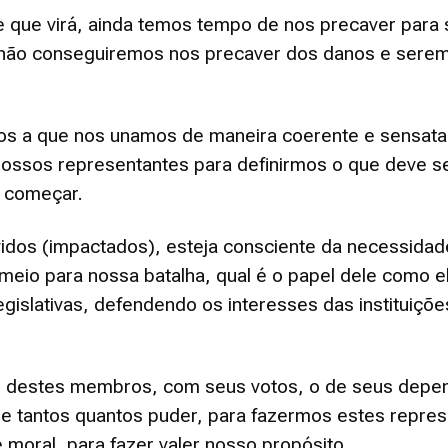
que virá, ainda temos tempo de nos precaver para 
não conseguiremos nos precaver dos danos e serem
dos a que nos unamos de maneira coerente e sensata
ossos representantes para definirmos o que deve ser
i começar.
dos (impactados), esteja consciente da necessidade
io para nossa batalha, qual é o papel dele como ele
gislativas, defendendo os interesses das instituiçõ
um destes membros, com seus votos, o de seus depend
e tantos quantos puder, para fazermos estes repres
e moral, para fazer valer nosso propósito.