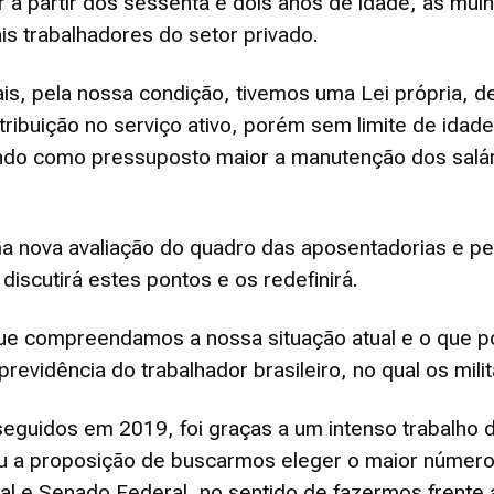
a partir dos sessenta e dois anos de idade, as mul
Reformados
 trabalhadores do setor privado.
uais, pela nossa condição, tivemos uma Lei própria, 
ontribuição no serviço ativo, porém sem limite de ida
endo como pressuposto maior a manutenção dos salário
e
a nova avaliação do quadro das aposentadorias e pens
iscutirá estes pontos e os redefinirá.
Pensionistas
ue compreendamos a nossa situação atual e o que p
evidência do trabalhador brasileiro, no qual os mili
eguidos em 2019, foi graças a um intenso trabalho 
ou a proposição de buscarmos eleger o maior número 
do
ral e Senado Federal, no sentido de fazermos frente 