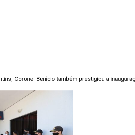
Estado
do
tins, Coronel Benício também prestigiou a inauguraç
Tocantins