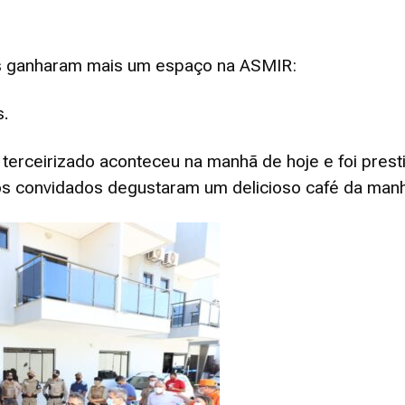
os ganharam mais um espaço na ASMIR:
Militares
s.
terceirizado aconteceu na manhã de hoje e foi prest
s os convidados degustaram um delicioso café da man
da
Reserva,