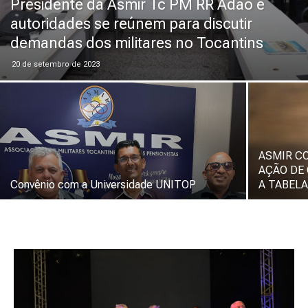
Presidente da Asmir Tc PM RR Adão e
autoridades se reúnem para discutir
demandas dos militares no Tocantins
20 de setembro de 2023
ASMIR C
AÇÃO DE
Convênio com a Universidade UNITOP
A TABELA