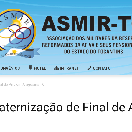
CONVÊNIOS
HOTEL
INTRANET
CONTATO
Associação
nal de Ano em Araguaína-TO
aternização de Final de
dos