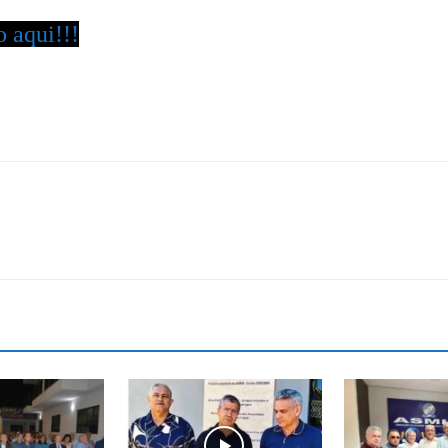
Reformados
o aqui!!!
e
Pensionistas
do