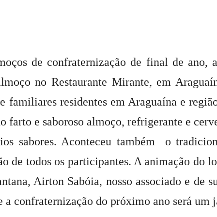
Militares
oços de confraternização de final de ano, 
lmoço no Restaurante Mirante, em Araguaí
 e familiares residentes em Araguaína e regiã
da
 farto e saboroso almoço, refrigerante e cerve
ios sabores. Aconteceu também o tradiciona
ação de todos os participantes. A animação do l
Reserva,
ntana, Airton Sabóia, nosso associado e de su
ue a confraternização do próximo ano será um j