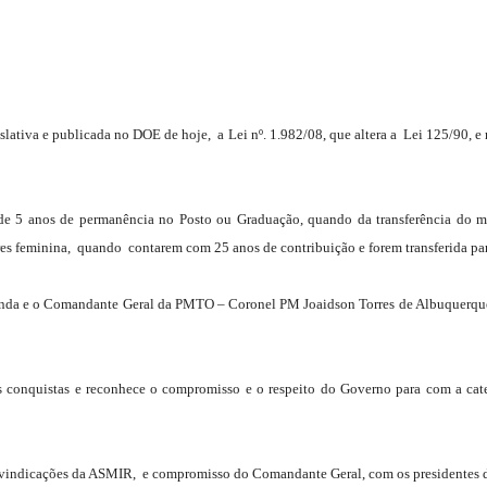
Militares
tiva e publicada no DOE de hoje, a Lei nº. 1.982/08, que altera a Lei 125/90, e m
5 anos de permanência no Posto ou Graduação, quando da transferência do mili
da
es feminina, quando contarem com 25 anos de contribuição e forem transferida pa
e o Comandante Geral da PMTO – Coronel PM Joaidson Torres de Albuquerque, co
Reserva,
nquistas e reconhece o compromisso e o respeito do Governo para com a cate
eivindicações da ASMIR, e compromisso do Comandante Geral, com os presidentes d