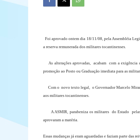
Foi aprovado ontem dia 18/11/08, pela Assembléia Legisla
a reserva remunerada dos militares tocantinenses.
As alterações aprovadas, acabam com a exigência de 
promoção ao Posto ou Graduação imediata para as militar
Com o novo texto legal, o Governador Marcelo Miranda 
aos militares tocantinenses.
A ASMIR, parabeniza os militares do Estado pelas co
aprovaram a matéria.
Essas mudanças já eram aguardadas e faziam parte das r