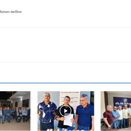
Reformados
 futuro melhor
e
Pensionistas
do