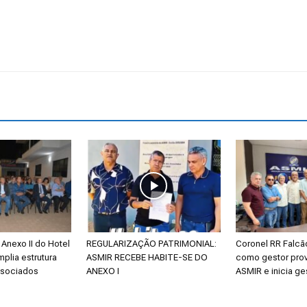
Reformados
e
Pensionistas
Anexo II do Hotel
REGULARIZAÇÃO PATRIMONIAL:
Coronel RR Falc
mplia estrutura
ASMIR RECEBE HABITE-SE DO
como gestor prov
ssociados
ANEXO I
ASMIR e inicia ge
do