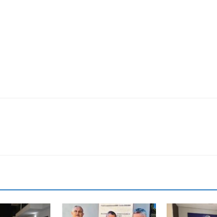
Estado
do
Tocantins