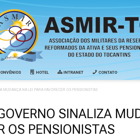
CONVÊNIOS
HOTEL
INTRANET
CONTATO
Associação
A MUDANÇA NA LEI PARA FAVORECER OS PENSIONISTAS
 GOVERNO SINALIZA MU
R OS PENSIONISTAS
dos