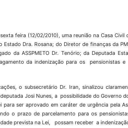
Militares
sexta feira (12/02/2010), uma reunião na Casa Civil
do Estado Dra. Rosana; do Diretor de finanças da 
gado da ASSPMETO Dr. Tenório; da Deputada Estad
da
pagamento da indenização para os pensionistas e
ações, o subsecretário Dr. Iran, sinalizou clara
deputada Josi Nunes, a possibilidade do Governo do
Reserva,
 para ser aprovado em caráter de urgência pela Asse
zindo o prazo de parcelamento para os pensionis
idade prevista na Lei, possam receber a indenizaçã