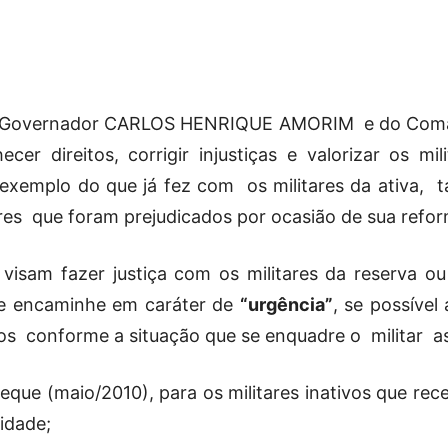
Militares
 do Governador CARLOS HENRIQUE AMORIM
e do Com
ecer direitos, corrigir injustiças e valorizar os mi
 exemplo do que já fez com
os militares da ativa,
t
da
res
que foram prejudicados por ocasião de sua ref
 visam fazer justiça com os militares da reserva 
e encaminhe em caráter de
“urgência”
, se possível
os
conforme a situação que se enquadre o
militar
a
Reserva,
eque (maio/2010), para os militares inativos que re
idade;