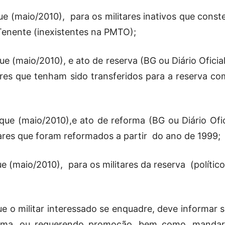
Reformados
ue (maio/2010),
para os militares inativos que cons
Tenente (inexistentes na PMTO);
e (maio/2010), e ato de reserva (BG ou Diário Oficial
ares que tenham sido transferidos para a reserva co
e
ue (maio/2010),e ato de reforma (BG ou Diário Ofici
tares que foram reformados a partir
do ano de 1999;
Pensionistas
ue (maio/2010),
para os militares da reserva (políti
ue o militar interessado se enquadre, deve informar 
do
orma, ou requerendo promoção, bem como, mandar