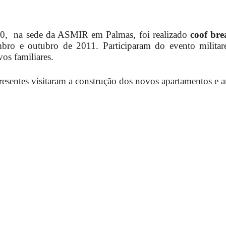
/10, na sede da ASMIR em Palmas, foi realizado
coof br
Militares
mbro e outubro de 2011. Participaram do evento milita
os familiares.
sentes visitaram a construção dos novos apartamentos e am
da
Reserva,