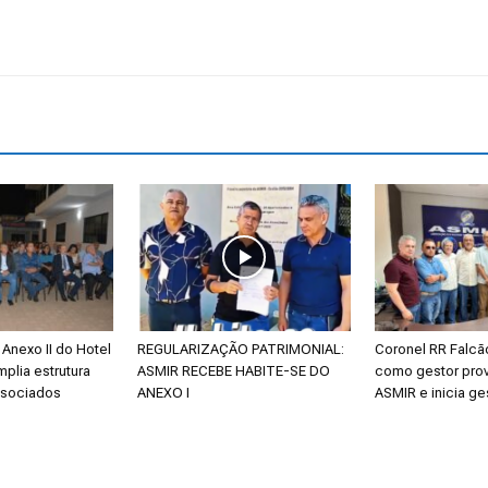
Estado
do
Anexo II do Hotel
REGULARIZAÇÃO PATRIMONIAL:
Coronel RR Falc
mplia estrutura
ASMIR RECEBE HABITE-SE DO
como gestor prov
Tocantins
ssociados
ANEXO I
ASMIR e inicia ge