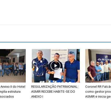
Reformados
e
Pensionistas
Anexo II do Hotel
REGULARIZAÇÃO PATRIMONIAL:
Coronel RR Falc
mplia estrutura
ASMIR RECEBE HABITE-SE DO
como gestor prov
ssociados
ANEXO I
ASMIR e inicia ge
do