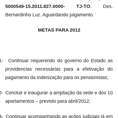
5000549-15.2011.827.0000- TJ-TO
. Des.
Bernardinho Luz. Aguardando julgamento.
METAS PARA 2012
1-
Continuar requerendo do governo do Estado as
providencias necessárias para a efetivação do
pagamento da indenização para os pensionistas;
2-
Concluir e inaugurar a ampliação da sede e dos 10
apartamentos – previsto para abril/2012;
3-
Continuar acompanhando as ações judiciais já em