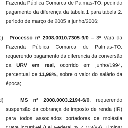
Fazenda Pública Comarca de Palmas-TO, pedindo
pagamento da diferença da tabela 1 para tabela 2,
período de março de 2005 a junho/2006;
c)
Processo nº 2008.0010.7305-9/0
– 3ª Vara da
Fazenda Pública Comarca de Palmas-TO,
requerendo pagamento da diferencia da conversão
da
URV em real
, ocorrido em junho/1994,
percentual de
11,98%,
sobre o valor do salário da
época;
d)
MS nº 2008.0003.2194-6/0
, requerendo
suspensão da cobrança de imposto de renda (IR)
para todos associados portadores de moléstia
grave incurável (Lei Federal nº 7.713/88). Liminar