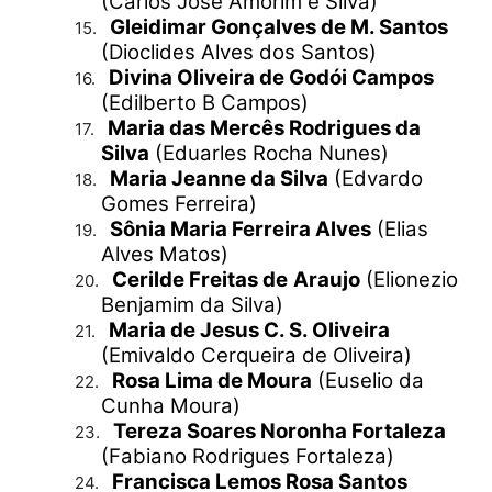
(Carlos Jose Amorim e Silva)
Gleidimar Gonçalves de M. Santos
15.
(Dioclides Alves dos Santos)
Divina Oliveira de Godói Campos
16.
(Edilberto B Campos)
Maria das Mercês Rodrigues da
17.
Silva
(Eduarles Rocha Nunes)
Maria Jeanne da Silva
(Edvardo
18.
Gomes Ferreira)
Sônia Maria Ferreira Alves
(Elias
19.
Alves Matos)
Cerilde Freitas de
Araujo
(Elionezio
20.
Benjamim da Silva)
Maria de Jesus C. S. Oliveira
21.
(Emivaldo Cerqueira de Oliveira)
Rosa Lima de Moura
(Euselio da
22.
Cunha Moura)
Tereza Soares Noronha Fortaleza
23.
(Fabiano Rodrigues Fortaleza)
Francisca Lemos Rosa Santos
24.