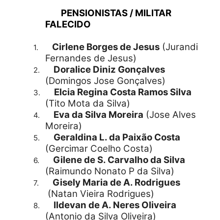
PENSIONISTAS / MILITAR
FALECIDO
Cirlene Borges de Jesus
(Jurandi
1.
Fernandes de Jesus)
Doralice Diniz Gonçalves
2.
(Domingos Jose Gonçalves)
Elcia Regina Costa Ramos Silva
3.
(Tito Mota da Silva)
Eva da Silva Moreira
(Jose Alves
4.
Moreira)
Geraldina L. da Paixão Costa
5.
(Gercimar Coelho Costa)
Gilene de S. Carvalho da Silva
6.
(Raimundo Nonato P da Silva)
Gisely Maria de A. Rodrigues
7.
(Natan Vieira Rodrigues)
Ildevan de A. Neres Oliveira
8.
(Antonio da Silva Oliveira)