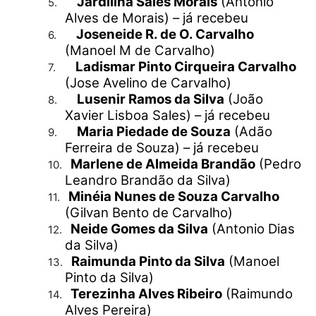
Jardilina Sales Morais
(Antonio
5.
Alves de Morais) – já recebeu
Joseneide R. de O. Carvalho
6.
(Manoel M de Carvalho)
Ladismar Pinto Cirqueira Carvalho
7.
(Jose Avelino de Carvalho)
Lusenir Ramos da Silva
(João
8.
Xavier Lisboa Sales) – já recebeu
Maria Piedade de Souza
(Adão
9.
Ferreira de Souza) – já recebeu
Marlene de Almeida Brandão
(Pedro
10.
Leandro Brandão da Silva)
Minéia Nunes de Souza Carvalho
11.
(Gilvan Bento de Carvalho)
Neide Gomes da Silva
(Antonio Dias
12.
da Silva)
Raimunda Pinto da Silva
(Manoel
13.
Pinto da Silva)
Terezinha Alves Ribeiro
(Raimundo
14.
Alves Pereira)