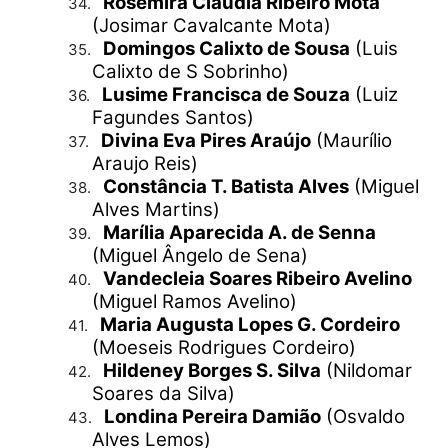
Rosemira Cláudia Ribeiro Mota
34.
(Josimar Cavalcante Mota)
Domingos Calixto de Sousa
(Luis
35.
Calixto de S Sobrinho)
Lusime Francisca de Souza
(Luiz
36.
Fagundes Santos)
Divina Eva Pires Araújo
(Maurílio
37.
Araujo Reis)
Constância T. Batista Alves
(Miguel
38.
Alves Martins)
Marília Aparecida A. de Senna
39.
(Miguel Ângelo de Sena)
Vandecleia Soares Ribeiro Avelino
40.
(Miguel Ramos Avelino)
Maria Augusta Lopes G. Cordeiro
41.
(Moeseis Rodrigues Cordeiro)
Hildeney Borges S. Silva
(Nildomar
42.
Soares da Silva)
Londina Pereira Damião
(Osvaldo
43.
Alves Lemos)