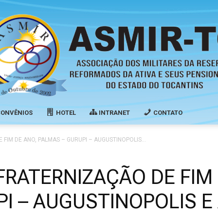
CONVÊNIOS
HOTEL
INTRANET
CONTATO
Associação
FIM DE ANO, PALMAS – GURUPI – AUGUSTINOPOLIS...
FRATERNIZAÇÃO DE FIM 
I – AUGUSTINOPOLIS E
dos