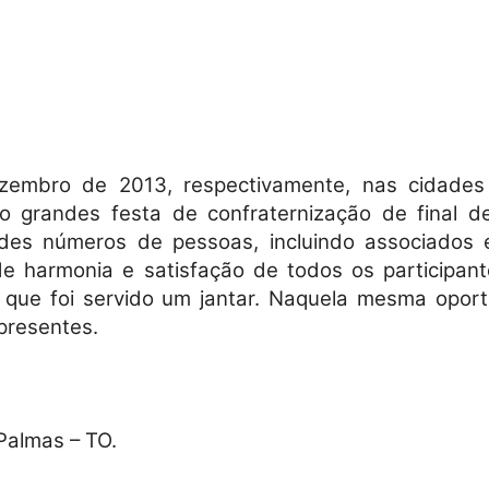
Militares
embro de 2013, respectivamente, nas cidades 
ro grandes festa de confraternização de final 
da
s números de pessoas, incluindo associados e
e harmonia e satisfação de todos os participant
 que foi servido um jantar. Naquela mesma oport
presentes.
Reserva,
Palmas – TO.