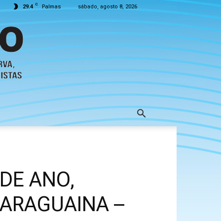
C
29.4
Palmas
sábado, agosto 8, 2026
DE ANO,
 ARAGUAINA –