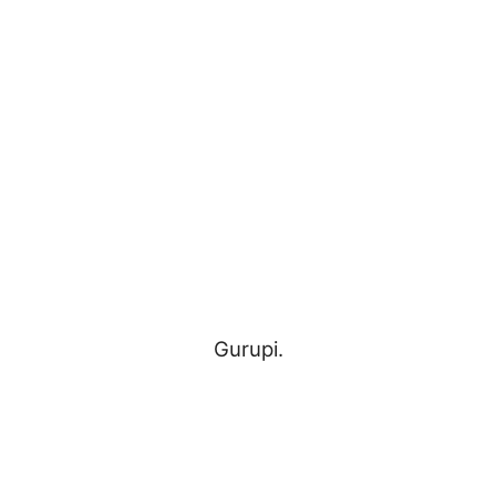
Reformados
e
Pensionistas
Gurupi.
do