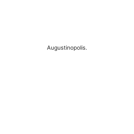
Estado
Augustinopolis.
do
Tocantins