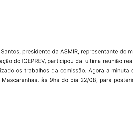
Militares
Santos, presidente da ASMIR, representante do mi
zação do IGEPREV, participou da
ultima reunião re
da
izado os trabalhos da comissão. Agora a minuta 
 Mascarenhas, às 9hs do dia 22/08, para posteri
Reserva,