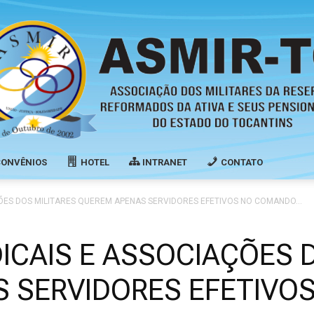
CONVÊNIOS
HOTEL
INTRANET
CONTATO
Associação
ÇÕES DOS MILITARES QUEREM APENAS SERVIDORES EFETIVOS NO COMANDO...
ICAIS E ASSOCIAÇÕES 
 SERVIDORES EFETIVO
dos