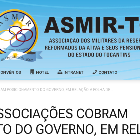
CONVÊNIOS
HOTEL
INTRANET
CONTATO
Associação
AM POSICIONAMENTO DO GOVERNO, EM RELAÇÃO A FOLHA DE...
ASSOCIAÇÕES COBRAM
O DO GOVERNO, EM RE
dos