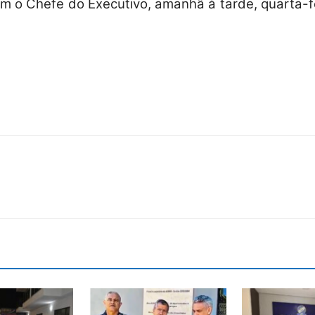
 o Chefe do Executivo, amanhã à tarde, quarta-fei
Reformados
e
Pensionistas
do