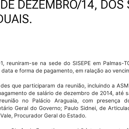
DE DEZEMBRO/14, DOS 
DUAIS.
Militares
da
01, reuniram-se na sede do SISEPE em Palmas-TO
 a data e forma de pagamento, em ralação ao venci
es que participaram da reunião, incluindo a ASM
pagamento de salário de dezembro de 2014, até s
Reserva,
eunião no Palácio Araguaia, com presença dos
ário Geral do Governo; Paulo Sidnei, de Articulaç
Vale, Procurador Geral do Estado.