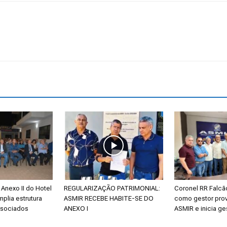
Reformados
e
Pensionistas
Anexo II do Hotel
REGULARIZAÇÃO PATRIMONIAL:
Coronel RR Falc
mplia estrutura
ASMIR RECEBE HABITE-SE DO
como gestor prov
ssociados
ANEXO I
ASMIR e inicia ge
do