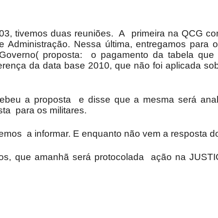
/03, tivemos duas reuniões. A primeira na QCG co
Militares
e Administração. Nessa última, entregamos para 
 Governo( proposta: o pagamento da tabela que e
ferença da data base 2010, que não foi aplicada so
ecebeu a proposta e disse que a mesma será ana
da
a para os militares.
temos a informar. E enquanto não vem a resposta d
s, que amanhã será protocolada ação na JUSTI
Reserva,