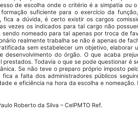
esso de escolha onde o critério é a simpatia ou
Reformados
formação suficiente para o exercício da função,
 fica a dúvida, é certo existir os cargos comis
tas vezes os indicados para tal cargo não possu
lo, sendo nomeado para tal apenas por troca de fa
ionário realmente trabalha se não é apenas de fach
 gratificada sem estabelecer um objetivo, elaborar
e
 e desenvolvimento do órgão. O que acaba preju
mal prestados. Todavia o que se pode questionar é 
rgânica. Se não teve o preparo próprio imposto pe
 fica a falta dos administradores públicos seguir
dade e eficiência na hora da escolha e nomeação. 
Pensionistas
Paulo Roberto da Silva – CelPMTO Ref.
do