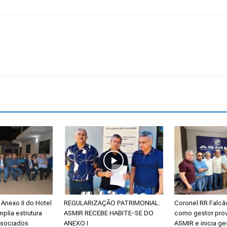
Estado
do
Tocantins
Anexo II do Hotel
REGULARIZAÇÃO PATRIMONIAL:
Coronel RR Falc
mplia estrutura
ASMIR RECEBE HABITE-SE DO
como gestor prov
ssociados
ANEXO I
ASMIR e inicia ge