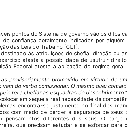
Militares
áveis pontos do Sistema de governo são os ditos c
 de confiança geralmente indicados por alguém 
ação das Leis do Trabalho (CLT).
 destinado às atribuições de chefia, direção ou 
xercício afasta a possibilidade de usufruir direit
da
uição Federal atesta a aplicação do regime geral
leiras provisoriamente promovido em virtude de
o
vem do verbo comissionar. O mesmo que: confiad
pelo rei a chefiar as esquadras do descobrimento.”
Reserva,
colocar em xeque a real necessidade da competênc
oblemas encontra-se justamente no final dos ma
dos com medo de perder a segurança de seus c
om pensamentos diferentes dos seus. O cargo
rreira, que precisam estudar e se esforçar para 