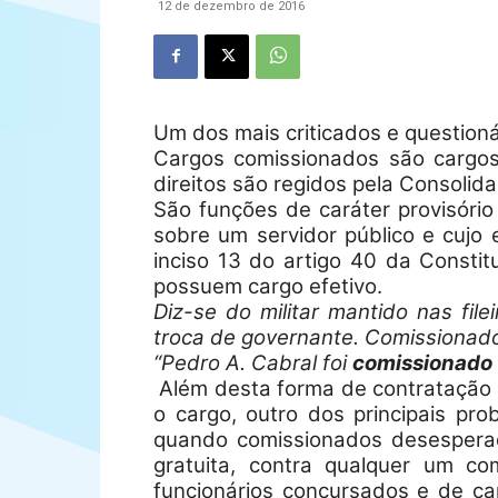
12 de dezembro de 2016
Um dos mais criticados e question
Cargos comissionados são cargos
direitos são regidos pela Consolid
São funções de caráter provisório
sobre um servidor público e cujo e
inciso 13 do artigo 40 da Constit
possuem cargo efetivo.
Diz-se do militar mantido nas fi
troca de governante. Comissionad
“Pedro A. Cabral foi
comissionado
Além desta forma de contratação 
o cargo, outro dos principais pr
quando comissionados desespera
gratuita, contra qualquer um c
funcionários concursados e de ca