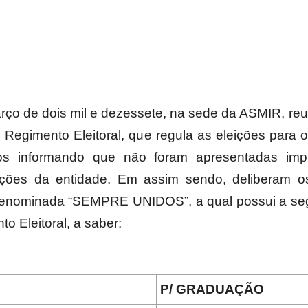
Militares
rço de dois mil e dezessete, na sede da ASMIR, reu
o Regimento Eleitoral, que regula as eleições para 
da
hos informando que não foram apresentadas i
ições da entidade. Em assim sendo, deliberam os
 denominada “SEMPRE UNIDOS”, a qual possui a seg
to Eleitoral, a saber:
Reserva,
P/ GRADUAÇÃO