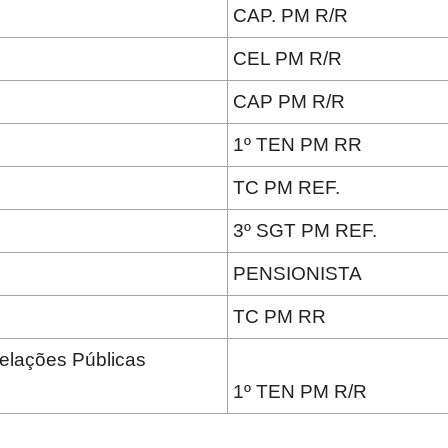
CAP. PM R/R
Reformados
CEL PM R/R
CAP PM R/R
1º TEN PM RR
e
TC PM REF.
3º SGT PM REF.
PENSIONISTA
Pensionistas
TC PM RR
Relações Públicas
1º TEN PM R/R
do