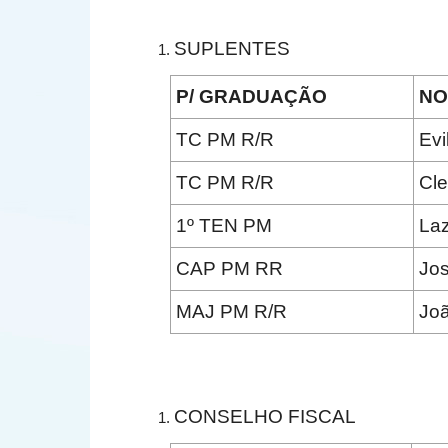
SUPLENTES
P/ GRADUAÇÃO
N
TC PM R/R
Evi
TC PM R/R
Cle
1º TEN PM
Laz
CAP PM RR
Jos
MAJ PM R/R
Joã
CONSELHO FISCAL