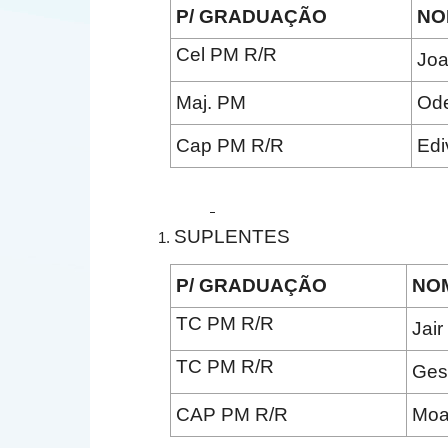
P/ GRADUAÇÃO
NO
Cel PM R/R
Joa
Maj. PM
Ode
Cap PM R/R
Edi
SUPLENTES
P/ GRADUAÇÃO
NO
TC PM R/R
Jair
TC PM R/R
Ges
CAP PM R/R
Moa