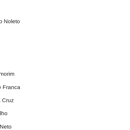
 Noleto
morim
e Franca
 Cruz
lho
 Neto