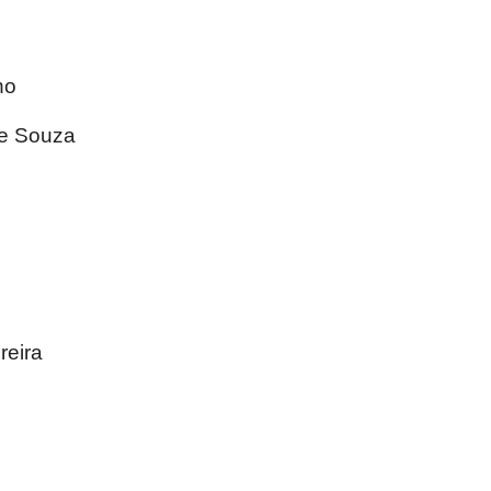
ho
De Souza
reira