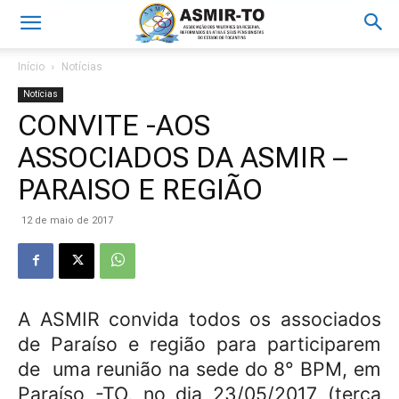
Início
Notícias
Notícias
CONVITE -AOS
ASSOCIADOS DA ASMIR –
PARAISO E REGIÃO
12 de maio de 2017
A ASMIR convida todos os associados
de Paraíso e região para participarem
de
uma reunião na sede do 8° BPM, em
Paraíso -TO, no dia 23/05/2017 (terça