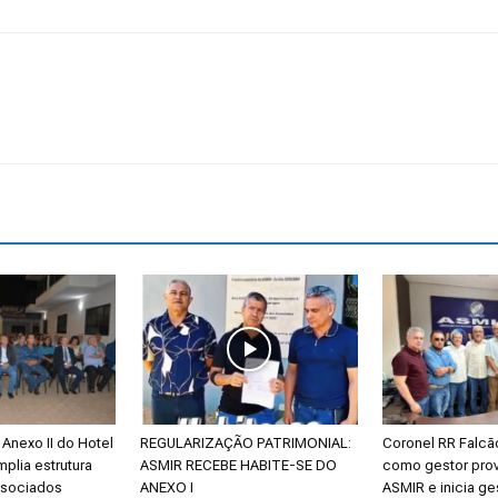
Anexo II do Hotel
REGULARIZAÇÃO PATRIMONIAL:
Coronel RR Falc
mplia estrutura
ASMIR RECEBE HABITE-SE DO
como gestor prov
ssociados
ANEXO I
ASMIR e inicia ge