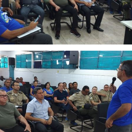
Estado
do
Tocantins