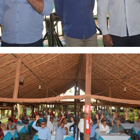
Estado
do
Tocantins