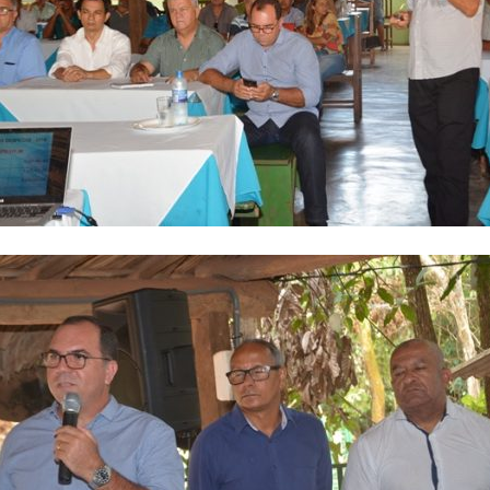
Reformados
e
Pensionistas
do