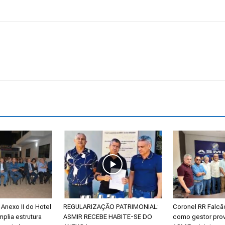
Reformados
e
Pensionistas
Anexo II do Hotel
REGULARIZAÇÃO PATRIMONIAL:
Coronel RR Falc
do
mplia estrutura
ASMIR RECEBE HABITE-SE DO
como gestor prov