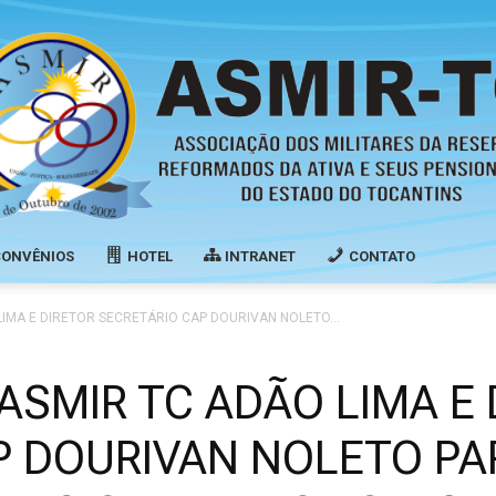
CONVÊNIOS
HOTEL
INTRANET
CONTATO
Associação
LIMA E DIRETOR SECRETÁRIO CAP DOURIVAN NOLETO...
ASMIR TC ADÃO LIMA E
P DOURIVAN NOLETO PA
dos