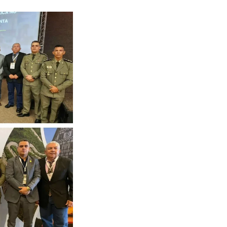
Estado
do
Tocantins