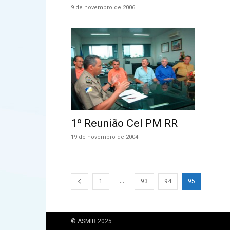
9 de novembro de 2006
1º Reunião Cel PM RR
19 de novembro de 2004
...
1
93
94
95
© ASMIR 2025