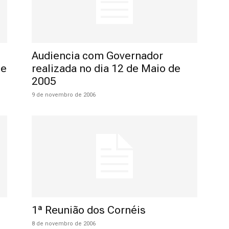
Reformados
Audiencia com Governador
de
realizada no dia 12 de Maio de
2005
e
9 de novembro de 2006
Pensionistas
1ª Reunião dos Cornéis
do
8 de novembro de 2006