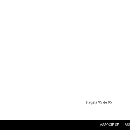
Estado
do
Página 95 de 95
Tocantins
ASSOCIE-SE
AS