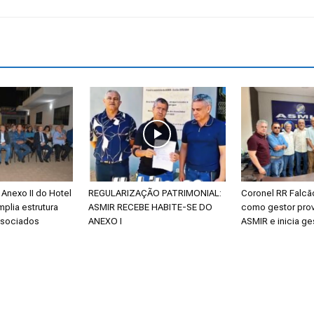
Estado
do
Anexo II do Hotel
REGULARIZAÇÃO PATRIMONIAL:
Coronel RR Falc
mplia estrutura
ASMIR RECEBE HABITE-SE DO
como gestor prov
ssociados
ANEXO I
ASMIR e inicia ge
Tocantins