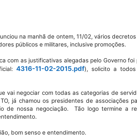
Militares
nciou na manhã de ontem, 11/02, vários decretos
ores públicos e militares, inclusive promoções.
a com as justificativas alegadas pelo Governo foi
da
4316-11-02-2015.pdf
icial:
), solicito a todo
e vai negociar com todas as categorias de servid
O, já chamou os presidentes de associações par
Reserva,
cio de nossa negociação.
Tão logo termine a r
entendimento.
nião, bom senso e entendimento.