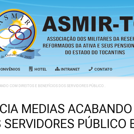
CONVÊNIOS
HOTEL
INTRANET
CONTATO
Associação
DO COM DIREITOS E BENEFÍCIOS DOS SERVIDORES PÚBLICO...
IA MEDIAS ACABANDO 
 SERVIDORES PÚBLICO E
dos