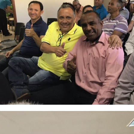
Reformados
e
Pensionistas
do