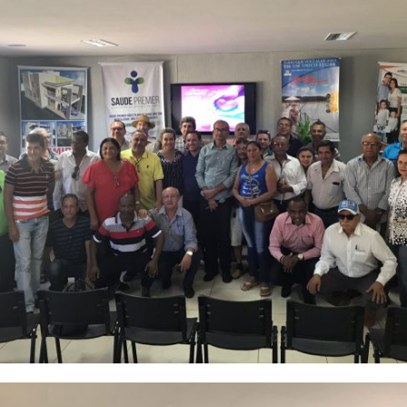
Estado
do
Tocantins