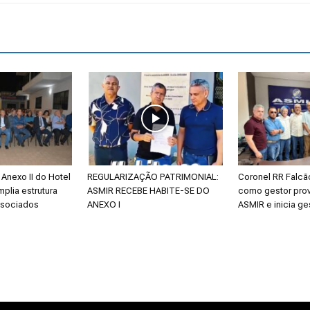
Reformados
e
Anexo II do Hotel
REGULARIZAÇÃO PATRIMONIAL:
Coronel RR Falc
mplia estrutura
ASMIR RECEBE HABITE-SE DO
como gestor prov
Pensionistas
ssociados
ANEXO I
ASMIR e inicia ge
do