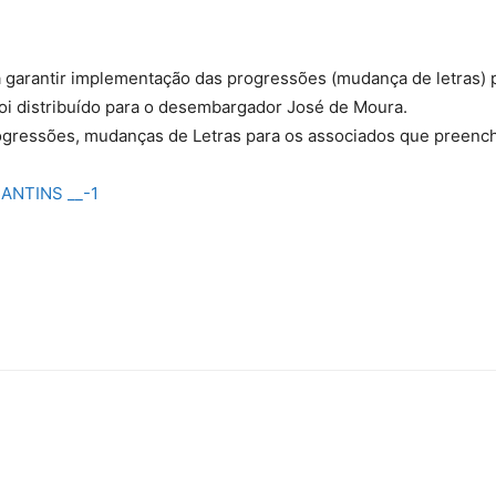
garantir implementação das progressões (mudança de letras) p
Militares
 foi distribuído para o desembargador José de Moura.
progressões, mudanças de Letras para os associados que preenc
ANTINS __-1
da
Reserva,