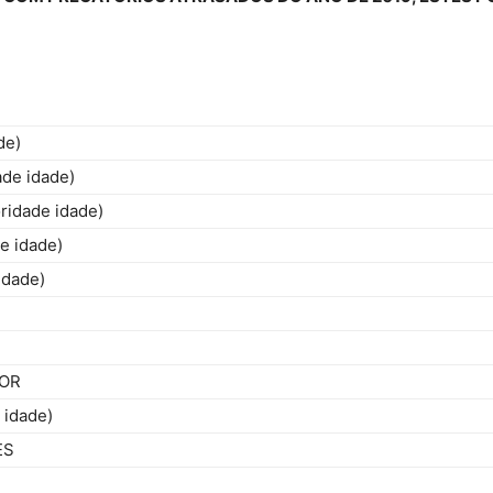
Reformados
de)
e
de idade)
idade idade)
e idade)
idade)
Pensionistas
IOR
 idade)
ES
do