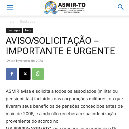
Início
Destaque
Destaque
Nota
AVISO/SOLICITAÇÃO –
IMPORTANTE E URGENTE
28 de fevereiro de 2023
ASMIR avisa e solicita a todos os associados (militar ou
pensionistas) incluídos nas corporações militares, ou que
tiveram seus benefícios de pensões concedidos antes de
maio de 2006, e ainda não receberam sua indenização
proveniente do acordo no
MS 698/93-ASPMETO, que procure com urgência o Dr.