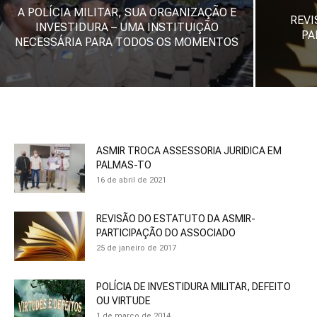
A POLÍCIA MILITAR, SUA ORGANIZAÇÃO E
REVI
INVESTIDURA – UMA INSTITUIÇÃO
PA
NECESSÁRIA PARA TODOS OS MOMENTOS
ASMIR TROCA ASSESSORIA JURIDICA EM
PALMAS-TO
16 de abril de 2021
REVISÃO DO ESTATUTO DA ASMIR-
PARTICIPAÇÃO DO ASSOCIADO
25 de janeiro de 2017
POLÍCIA DE INVESTIDURA MILITAR, DEFEITO
OU VIRTUDE
1 de março de 2014