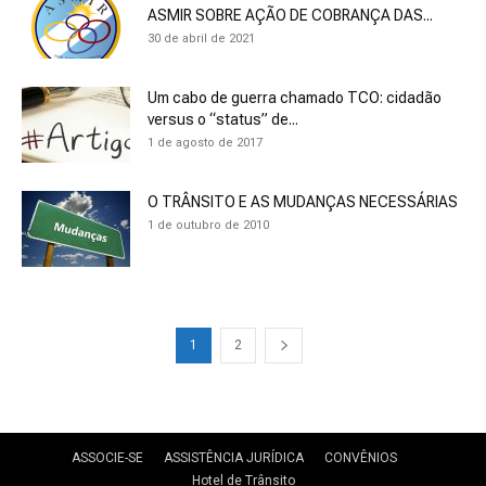
ASMIR SOBRE AÇÃO DE COBRANÇA DAS...
30 de abril de 2021
Um cabo de guerra chamado TCO: cidadão
versus o “status” de...
1 de agosto de 2017
O TRÂNSITO E AS MUDANÇAS NECESSÁRIAS
1 de outubro de 2010
1
2
ASSOCIE-SE
ASSISTÊNCIA JURÍDICA
CONVÊNIOS
Hotel de Trânsito