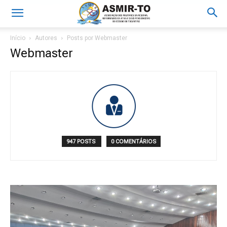
Início
Autores
Posts por Webmaster
Webmaster
947 POSTS
0 COMENTÁRIOS